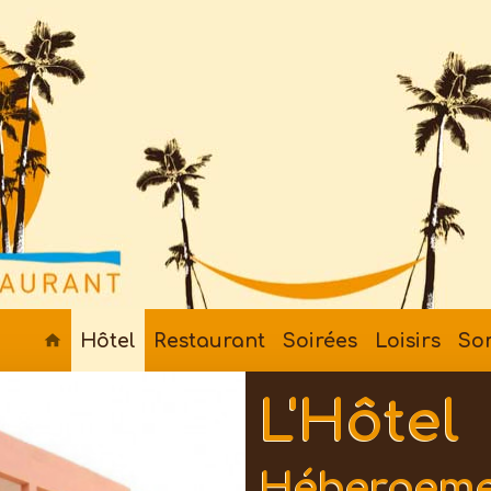
Hôtel
Restaurant
Soirées
Loisirs
So
L'Hôtel
Hébergemen